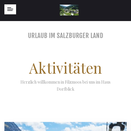
URLAUB IM SALZBURGER LAND
Aktivitäten
Herzlich willkommen in Filzmoos bei uns im Haus
Dorfblick